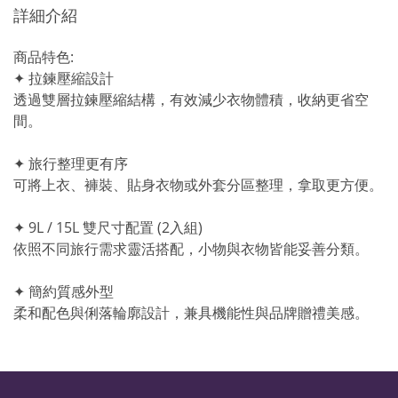
詳細介紹
商品特色:
✦ 拉鍊壓縮設計
透過雙層拉鍊壓縮結構，有效減少衣物體積，收納更省空
間。
✦ 旅行整理更有序
可將上衣、褲裝、貼身衣物或外套分區整理，拿取更方便。
✦ 9L / 15L 雙尺寸配置 (2入組)
依照不同旅行需求靈活搭配，小物與衣物皆能妥善分類。
✦ 簡約質感外型
柔和配色與俐落輪廓設計，兼具機能性與品牌贈禮美感。