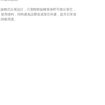
用 旋轉式出筆設計，只需輕輕旋轉筆身即可推出筆芯，
、使用便利，同時避免誤壓造成筆芯外露，提升日常使
性與耐用度。