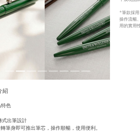
*筆款採
操作流暢
用的實用
介紹
品特色
旋轉式出筆設計
旋轉筆身即可推出筆芯，操作順暢，使用便利。