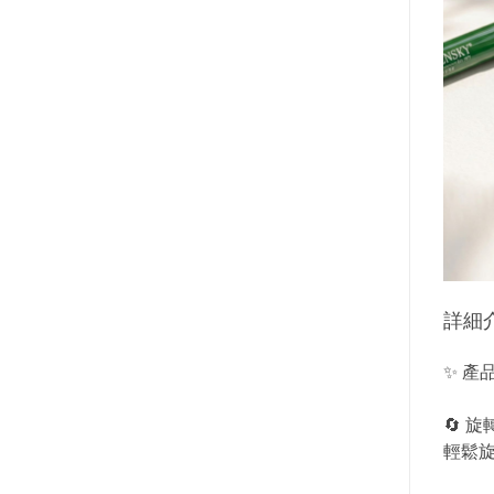
詳細
✨ 產
🔄 
輕鬆