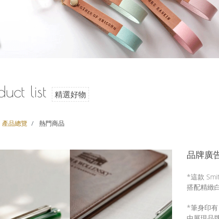
duct list
精選好物
產品總覽
熱門商品
品牌廣
*這款 Sm
搭配精緻
*筆身印有 
中展現品