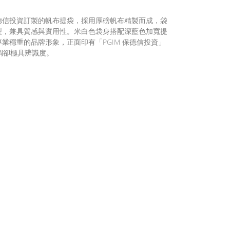
：
德信投資訂製的帆布提袋，採用厚磅帆布精製而成，袋
型，兼具質感與實用性。米白色袋身搭配深藍色加寬提
業穩重的品牌形象，正面印有「PGIM 保德信投資」
低調卻極具辨識度。