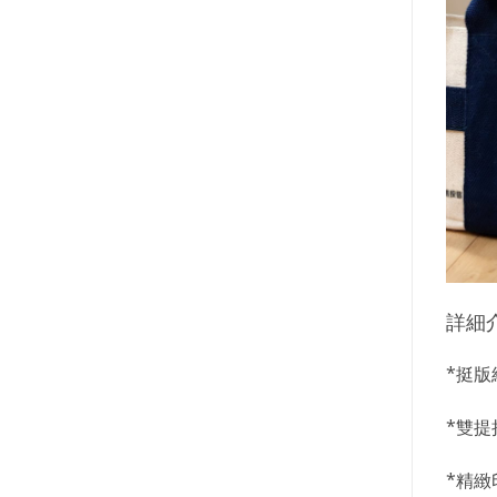
詳細
*挺
*雙
*精緻