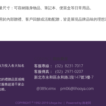
容量尺寸：可容納隨身物品、筆記本、便當盒等日常用品。
論用於內部贈禮、客戶回饋或活動配贈，皆是展現品牌品味的理想
CONTACT 聯絡費屋
致力投入各大知名
客服專線：（02）8231-7017
客服傳真：（02）2971-0207
新北市永和區永和路2段147號3樓-7
您的禮贈品質感獨
來服務超過千家企
@389cvimx
pm06@lihooya.com
信賴。
©
COPYRIGHT
1992-2019 Lihoya Inc ｜ Powered by
路老闆