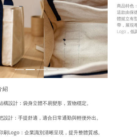
商品特色
這款由保
體挺立有
帶，展現專
Logo，
介紹
版結構設計：袋身立體不易變形，置物穩定。
提把設計：手提舒適，適合日常通勤與輕便外出。
印刷Logo：企業識別清晰呈現，提升整體質感。