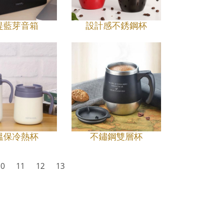
提藍芽音箱
設計感不銹鋼杯
溫保冷熱杯
不鏽鋼雙層杯
10
11
12
13