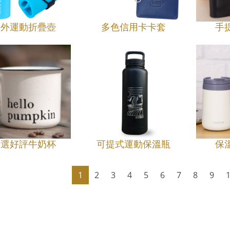
戶外運動折疊壺
多色信用卡卡套
手
精選好評牛奶杯
可提式運動保溫瓶
保
1
2
3
4
5
6
7
8
9